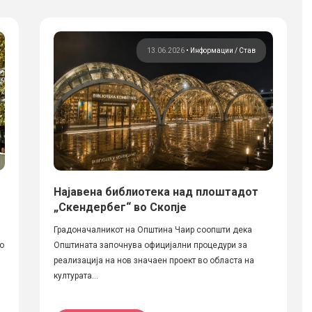
13.06.2026
•
Информации
Став
Најавена библиотека над плоштадот
„Скендербег“ во Скопје
Градоначалникот на Општина Чаир соопшти дека
со
Општината започнува официјални процедури за
реализација на нов значаен проект во областа на
културата...