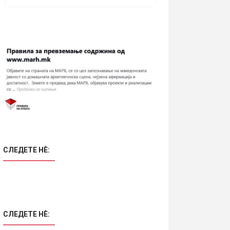
СЛЕДЕТЕ НÈ:
СЛЕДЕТЕ НÈ: