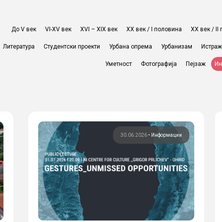
До V век
VI-XV век
XVI – XIX век
ХХ век / I половина
ХХ век / I
Литература
Студентски проекти
Урбана опрема
Урбанизам
Истра
Уметност
Фотографија
Пејзаж
Ин
30.06.2026
•
Информации