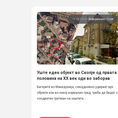
14.06.2026
•
Информации
Став
Уште еден објект во Скопје од првата
половина на XX век оди во заборав
Багерите во Македонија, секојдневно удираат врз
објекти кои во некој нормален град, треба да бидат 
соодветен третман на заштита...