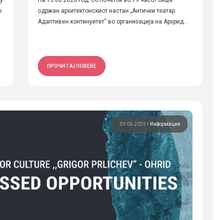
у
На 13.06.2026 год. со почеток во 19 часот беше
о
одржан архитектонскиот настан „Антички театар:
Адаптивен континуитет“ во организација на Архрид...
ПРОЧИТАЈ ПОВЕЌЕ
30.06.2026
•
Информации