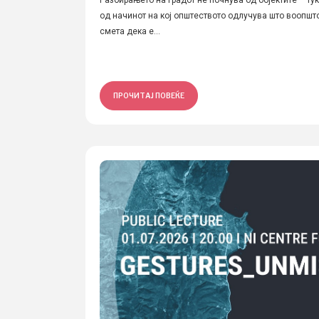
Разбирањето на градот не почнува од објектите – тук
од начинот на кој општеството одлучува што воопшт
смета дека е...
ПРОЧИТАЈ ПОВЕЌЕ