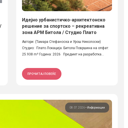
Идејно урбанистичко-архитектонско
/
решение за спортско – рекреативна
зона АРМ Битола / Студио Плато
Автори: (Тамара Стефаноска и Урош Николоски)
Студио: Плато Локација: Битола Површина на опфат:
25.938 m² Година: 2026 Предмет на разработка...
ПРОЧИТАЈ ПОВЕЌЕ
08.07.2026
•
Информации