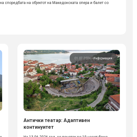
 споредбата на објектот на Македонската опера и балет со
01.07.2026
•
Информации
Антички театар: Адаптивен
континуитет