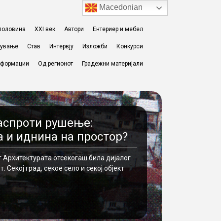
Macedonian
I половина
XXI век
Автори
Ентериер и мебел
жување
Став
Интервју
Изложби
Конкурси
формации
Од регионот
Градежни материјали
аспроти рушење:
 и иднина на простор?
г Архитектурата отсекогаш била дијалог
 Секој град, секое село и секој објект