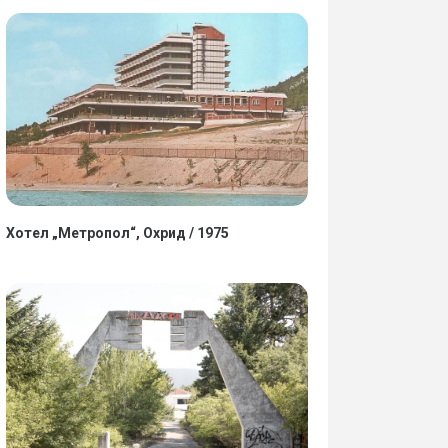
Хотел „Метропол“, Охрид / 1975