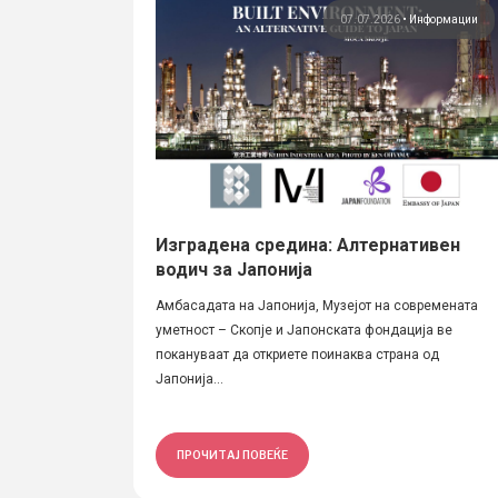
07.07.2026
•
Информации
Изградена средина: Алтернативен
водич за Јапонија
Амбасадата на Јапонија, Музејот на современата
уметност – Скопје и Јапонската фондација ве
покануваат да откриете поинаква страна oд
Јапонија...
ПРОЧИТАЈ ПОВЕЌЕ