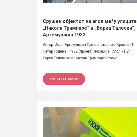
Срушен објектот на агол меѓу улиците
„Никола Тримпаре“ и „Борка Талески“, 
Артемушкин 1932
Автор: Иван Артемушкин Прв сопственик: Христиќ Т.
Петар Година: 1932 (проект) Локација: Агол на ул.
Борка Талевски и Никола Тримпаре Статус:...
ПРОЧИТАЈ ПОВЕЌЕ