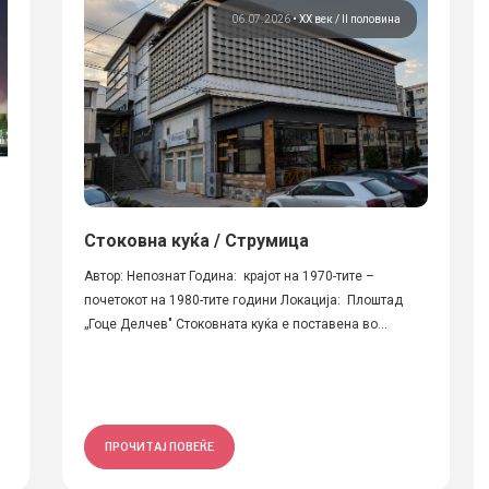
06.07.2026
•
ХХ век / II половина
Стоковна куќа / Струмица
Автор: Непознат Година: крајот на 1970-тите –
почетокот на 1980-тите години Локација: Плоштад
„Гоце Делчев" Стоковната куќа е поставена во...
ПРОЧИТАЈ ПОВЕЌЕ