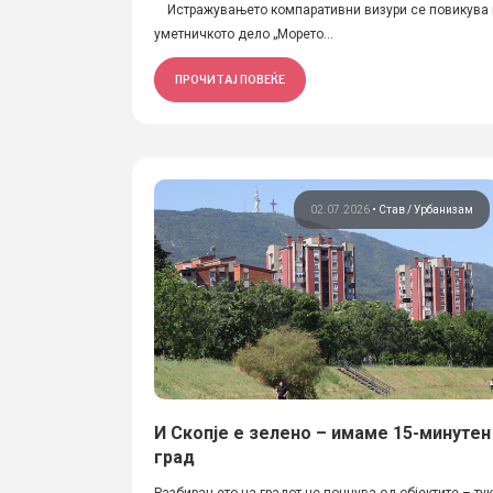
Истражувањето компаративни визури се повикува на
уметничкото дело „Морето...
ПРОЧИТАЈ ПОВЕЌЕ
02.07.2026
•
Став
Урбанизам
И Скопје е зелено – имаме 15-минутен
град