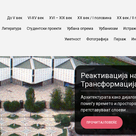
До V век
VI-XV век
XVI – XIX век
ХХ век / I половина
ХХ век / I
Литература
Студентски проекти
Урбана опрема
Урбанизам
Истра
Уметност
Фотографија
Пејзаж
Ин
Реактивација н
Трансформација
Архитектурата како дијало
помеѓу времето и просторот.
претставуваат слоеви...
ПРОЧИТАЈ ПОВЕЌЕ